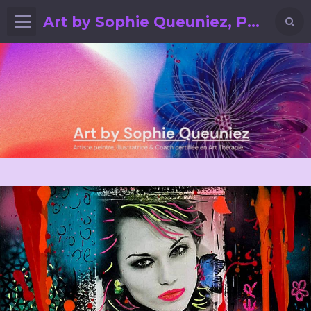
Art by Sophie Queuniez, Peintre, Illustratrice, CZT & Art Coach