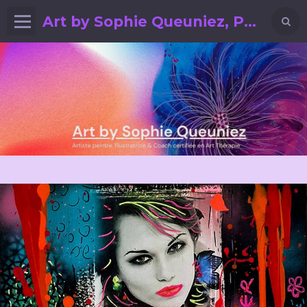
Art by Sophie Queuniez, Peintre, Illustratrice, CZT & Art Coach